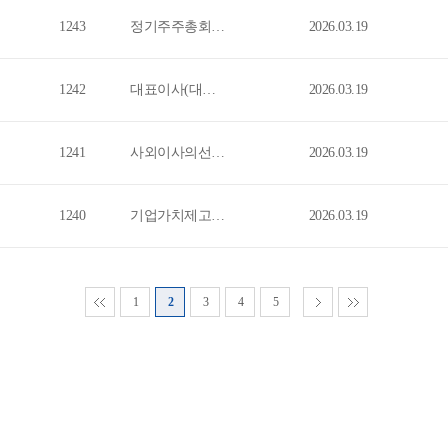
1243
정기주주총회결과
2026.03.19
1242
대표이사(대표집행임원)변경(안내공시)
2026.03.19
1241
사외이사의선임ㆍ해임또는중도퇴임에관한신고
2026.03.19
1240
기업가치제고계획(자율공시)
2026.03.19
1
2
3
4
5