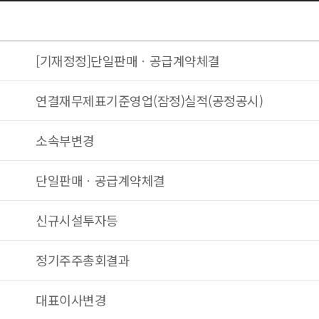
[기재정정]단일판매ㆍ공급계약체결
연결재무제표기준영업(잠정)실적(공정공시)
소속부변경
단일판매ㆍ공급계약체결
신규시설투자등
정기주주총회결과
대표이사변경